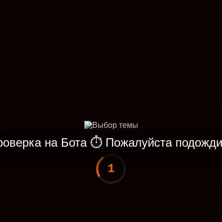
роверка на Бота
⏱
Пожалуйста подожди
1